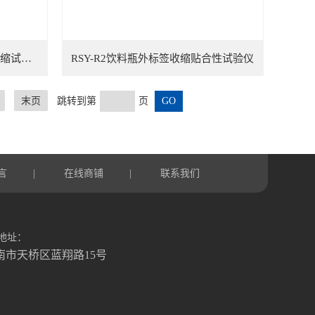
RSY-R2聚酯（PET）收缩膜热收缩试验仪
RSY-R2饮料瓶外标签收缩贴合性试验仪
末页
跳转到第
页
言
在线商铺
联系我们
|
|
地址：
南市天桥区蓝翔路15号