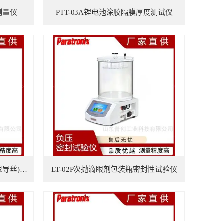
测量仪
PTT-03A锂电池涂胶隔膜厚度测试仪
PMT-CSP02输尿管斑马导丝(泌尿导丝)摩擦力测试仪
LT-02P次抛滴眼剂包装瓶密封性试验仪