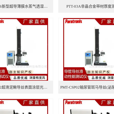
WVTR-RC6新型超导薄膜水蒸气透湿性测试仪
PTT-03A非晶合金带材厚度
PMT-CSP02超滑泥鳅导丝表面涂层光滑性测试仪