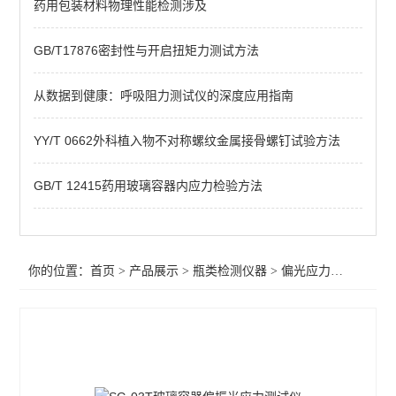
药用包装材料物理性能检测涉及
应力仪
玻璃瓶抗冲击试验仪
GB/T17876密封性与开启扭矩力测试方法
瓶跌落试验机
从数据到健康：呼吸阻力测试仪的深度应用指南
瓶盖扭矩仪
YY/T 0662外科植入物不对称螺纹金属接骨螺钉试验方法
垂直轴偏差测试仪
GB/T 12415药用玻璃容器内应力检验方法
圆跳动测试仪
偏光应力试验检验测试仪
你的位置：
首页
>
产品展示
>
瓶类检测仪器
>
偏光应力试验检验测试仪
玻璃瓶壁底厚度测试仪
查看全部 >>