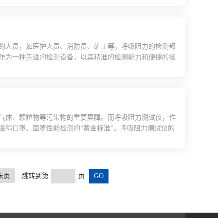
以下几种主要功能：密封性测试密封性是药品包装的关键指
..
的人员，如医护人员、消防员、矿工等，呼吸阻力的检测都
作为一种先进的检测设备，以其精准的检测能力和便捷的操
测的重要性呼吸阻力是指气体在呼吸道中流动时所遇到的阻
但如果存在呼吸系统疾病，如哮喘、慢性阻塞性肺疾病
...
气体、颗粒物等污染物的重要屏障。而呼吸阻力测试仪，作
堪称口罩、面罩性能检测的“黄金标准”。呼吸阻力测试仪的
中，将口罩或面罩佩戴在标准头模上，通过模拟人体的呼吸
的高精度压差传感器会实时监测防护用品内外的压力差，即
.
末页
跳转到第
页