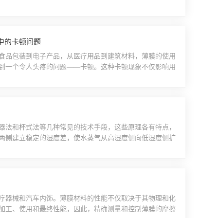
期间，公司可正常访问，但在线咨询、订单处理及客服热线将
复正常。放假期间收到的邮件及留言，我们将于节后第yi个
中的卡顿问题
食品包装到电子产品，从医疗用品到建筑材料，薄膜的使用
到一个令人头疼的问题——卡顿。这种卡顿现象不仅影响用
何确保薄膜的开合顺畅性，成为了一个亟待解决的问题。而
一、薄膜卡顿问题的现状在薄膜的生产和使用过程中，卡顿
..
器法和杯式法等几种常见的技术手段，这些原理各有特点，
两侧建立稳定的湿度差，使水蒸气从高湿度侧向低湿度侧扩
感器记录数据。最终，根据水蒸气浓度的变化计算出材料的
特性来检测水蒸气的透过率。具体来说，仪器会在样品的一
..
疗器械和汽车内饰。薄膜材料的性能不仅取决于其物理和化
加工、使用和最终性能，因此，精确测量和控制薄膜的摩擦