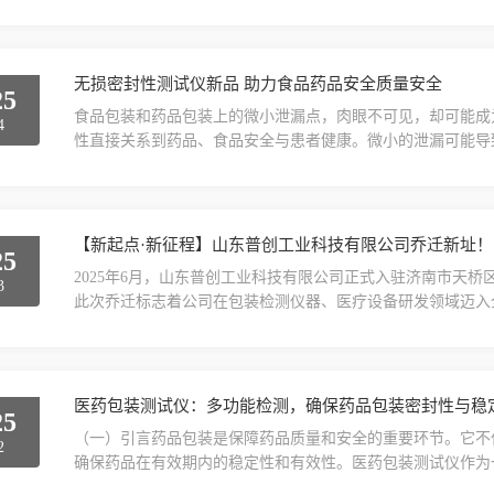
系数至关重要。薄膜摩擦系数仪作为一种检测设备，能够有效
擦系数是指两个接触表面之间的摩擦力与垂直于接触面的正压
生产、加工和使用过程中的表现：加工过程：在薄膜的生产过..
无损密封性测试仪新品 助力食品药品安全质量安全
25
食品包装和药品包装上的微小泄漏点，肉眼不可见，却可能成
4
性直接关系到药品、食品安全与患者健康。微小的泄漏可能导
药品和食品受潮、失效甚至变质，最终危害消费者身体健康。
MLT-FP8无损密封测试仪正成为保障食品药品质量安全的
形守护者当食品和药品离开生产线，包装便成为其抵御外...
【新起点·新征程】山东普创工业科技有限公司乔迁新址！
25
2025年6月，山东普创工业科技有限公司正式入驻济南市天桥
3
此次乔迁标志着公司在包装检测仪器、医疗设备研发领域迈入
发中心与产品展示区，集中陈列自主研发的WVTR-RC6水蒸气透
V100微泄漏无损密封仪等核心产品。新环境将加速技术转化
济南，服务全球公司新址总共七层办...
医药包装测试仪：多功能检测，确保药品包装密封性与稳
25
（一）引言药品包装是保障药品质量和安全的重要环节。它不
2
确保药品在有效期内的稳定性和有效性。医药包装测试仪作为
保其密封性与稳定性，从而为药品的质量安全提供有力保障。