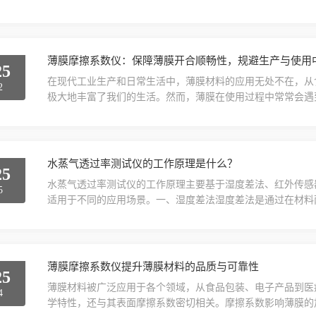
24日（星期二，正月初八）起正常上班。二、服务安排放假
暂停服务。三、节后恢复2月24日起，所有业务及客户服务恢
工作日内优先处理。给您带来的不便...
薄膜摩擦系数仪：保障薄膜开合顺畅性，规避生产与使用
25
在现代工业生产和日常生活中，薄膜材料的应用无处不在，从
2
极大地丰富了我们的生活。然而，薄膜在使用过程中常常会遇
户体验，还可能导致生产效率的降低和设备的损坏。因此，如
薄膜摩擦系数仪的出现，为这一问题提供了有效的解决方案。
问题是一个普遍存在的现象。这种卡顿现象通常表现为薄膜在开.
水蒸气透过率测试仪的工作原理是什么？
25
水蒸气透过率测试仪的工作原理主要基于湿度差法、红外传感
5
适用于不同的应用场景。一、湿度差法湿度差法是通过在材料
散。测试过程中，仪器会监测样品两侧的湿度变化，并通过传
水蒸气透过率。二、红外传感器法红外传感器法利用红外光的
侧产生稳定的湿度环境，而另一侧则保持干燥。水蒸气透过样品.
薄膜摩擦系数仪提升薄膜材料的品质与可靠性
25
薄膜材料被广泛应用于各个领域，从食品包装、电子产品到医
4
学特性，还与其表面摩擦系数密切相关。摩擦系数影响薄膜的