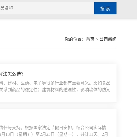
你的位置：
首页
> 公司新闻
解法怎么选？
料、建材、医药、电子等很多行业都有重要意义。比如食品
关系到药品的稳定性；建筑材料的透湿性，影响墙体的防潮
设备。目前市面上常见的测试原理有好几种，比较典型的有
的场景也不一样。很多用户在选型的时候，往往不知道该选
..
的信任与支持。根据国家法定节假日安排，结合公司实际情
2月13日（星期五）至2月23日（星期一），共计11天。2月