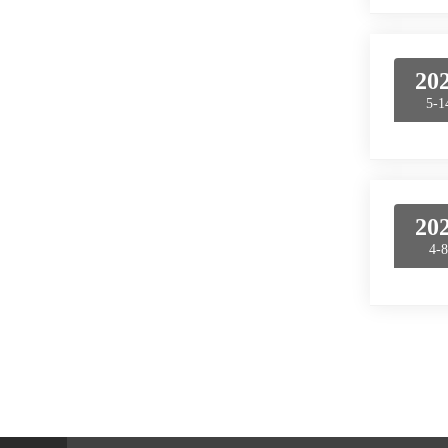
20
5-1
20
4-