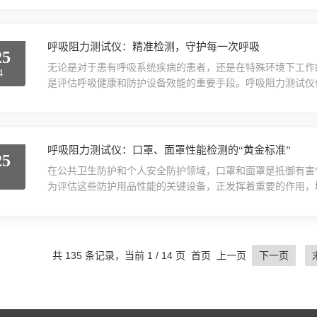
体的设备，能够满足药品包装检测的多样化需求。它通常具备
标之一。医药包装仪通过真空负压法或气压差法等技术，对包装.
呼吸阻力测试仪：精准检测，守护每一次呼吸
25
无论是对于患有呼吸系统疾病的患者，还是在特殊环境下工作
4
是评估呼吸健康和防护设备效能的重要手段。呼吸阻力测试仪
作方式，为守护每一次呼吸提供了有力支持。一、呼吸阻力检
力。正常情况下，人体的呼吸阻力处于一个相对稳定的水平，
（COPD）等，或者佩戴了防护口罩等设备，呼吸阻力可能会显著
呼吸阻力测试仪：口罩、面罩性能检测的“黄金标准”
25
在公共卫生防护和个人安全防护领域，口罩和面罩是抵御有害
8
为评估这些防护用品性能的关键设备，正发挥着重要的作用，
工作原理基于对气体流动和压力变化的精确测量。在测试过程
动作，向防护用品内通入一定流量的气体。此时，测试仪内置
呼吸阻力。同时，流量计会准确记录气体流量，结合压力差数..
共 135 条记录，当前 1 / 14 页 首页 上一页
下一页