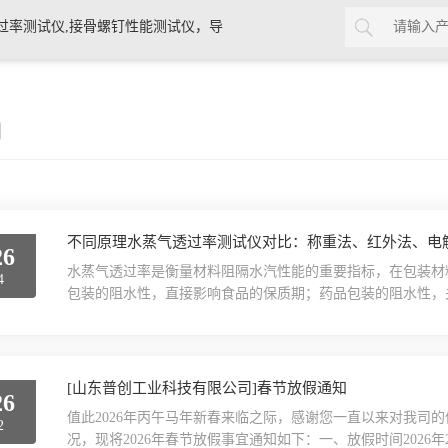
过率测试仪,接骨螺钉性能测试仪，导
验仪，包装耐压试验仪，电子拉力
闻
不同原理水蒸气透过率测试仪对比：称重法、红外法、电
26
水蒸气透过率是衡量材料阻隔水汽性能的重要指标，在包装材
4
包装的阻水性，直接影响食品的保质期；药品包装的阻水性，
效果。而水蒸气透过率测试仪，就是专门用来测试这项指标的
称重法、红外法和电解法。不同原理的仪器，各有特点，适合
哪种。本文就来详细对比这三种常见的水蒸气透过率测试方法，.
[山东普创工业科技有限公司]春节放假通知
26
值此2026年丙午马年新春来临之际，感谢您一直以来对我司
2
况，现将2026年春节放假事宜通知如下：一、放假时间2026年