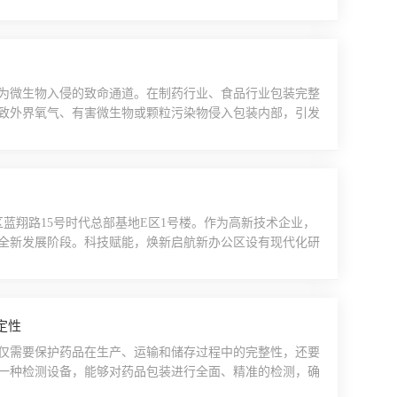
提升薄膜材料的品质与可靠性。1.薄膜摩擦系数的重要性摩
力之比。对于薄膜材料而言，摩擦系数的高低直接影响其在
.
为微生物入侵的致命通道。在制药行业、食品行业包装完整
致外界氧气、有害微生物或颗粒污染物侵入包装内部，引发
面对这一行业痛点，近期山东普创工业科技有限公司研发的
关键技术检测仪器。无损密封性测试仪一、药品包装完整性的隐
区蓝翔路15号时代总部基地E区1号楼。作为高新技术企业，
全新发展阶段。科技赋能，焕新启航新办公区设有现代化研
过率测试仪、PBSC-RP30接骨螺钉性能测试仪、MLT-
效率，为医疗、包装行业提供更精准的检测解决方案。扎根
定性
仅需要保护药品在生产、运输和储存过程中的完整性，还要
一种检测设备，能够对药品包装进行全面、精准的检测，确
（二）功能特点医药包装测试仪是一种集多种检测功能于一