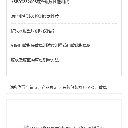
YBB00332003底壁瓶厚性能测试
染色仪
抗压性测试仪
酒企业所涉及检测仪器推荐
鲁尔接头
矿泉水瓶壁厚测厚仪推荐
注射器检测仪
如何用玻瓶底壁厚测试仪测量药用玻璃瓶厚度
预灌封泄漏试验仪
瓶底及瓶壁的厚度测量方法
滑动性能检测仪
针管测试仪
你的位置：
首页
>
产品展示
>
医药包装检测仪器
>
壁厚测试仪
玻璃瓶耐内压力试验机
预灌封器身密合性测试仪
恒温恒湿箱