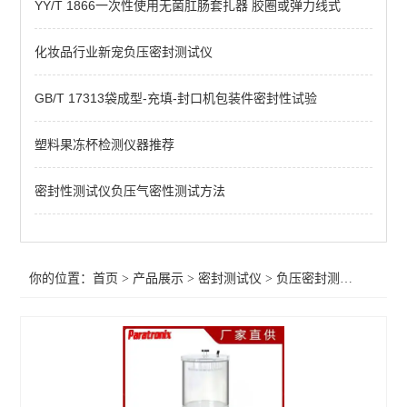
YY/T 1866一次性使用无菌肛肠套扎器 胶圈或弹力线式
不透水性测试仪
包装泄漏测试仪
化妆品行业新宠负压密封测试仪
微生物入密封侵试验仪
GB/T 17313袋成型-充填-封口机包装件密封性试验
包装完整性测试仪
塑料果冻杯检测仪器推荐
包装胀破试验仪
密封性测试仪负压气密性测试方法
玻璃瓶包装密封试验仪
软包装密封试验仪
你的位置：
首页
>
产品展示
>
密封测试仪
>
负压密封测试仪
药品包装密封性测试仪
真空衰减法密封检漏仪
微泄漏无损密封测试仪