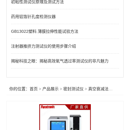
初粘性测试仪原理及测试方法
不透水性测试仪
包装泄漏测试仪
药用铝箔针孔度检测仪器
微生物入密封侵试验仪
GB13022塑料.薄膜拉伸性能试验方法
包装完整性测试仪
注射器推挤力测试仪的使用步骤介绍
包装胀破试验仪
揭秘科技之眼：揭秘高效氧气透过率测试仪的非凡魅力
玻璃瓶包装密封试验仪
软包装密封试验仪
你的位置：
首页
>
产品展示
>
密封测试仪
>
真空衰减法密封检漏仪
药品包装密封性测试仪
真空衰减法密封检漏仪
微泄漏无损密封测试仪