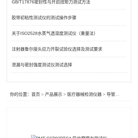
GB/T17876密封性与开启扭矩力测试方法
牙科种植体动态疲劳试验
球囊导管爆破压力测试仪
胶带初粘性测试仪的测试操作步骤
摩擦力测试仪
关于ISO2528水蒸气透湿度测试仪（重量法）
织物静电衰减性测试仪
注射器鲁尔接头应力开裂试验仪选择及测试要求
导管导丝摩擦试验机
泄漏与密封强度测试仪测试选择
牙种植体抗紧固扭矩测试仪
接骨板试验机
你的位置：
首页
>
产品展示
>
医疗器械检测仪器
>
导管摩擦滑动性能测试仪器
导管摩擦滑动性能测试仪器
疲劳试验机
气体交换压力差测试仪