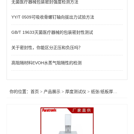
无菌医疗器械包装密封强度检测方法
高精度薄膜测厚仪
自动薄膜厚度测量仪
YY/T 0509可吸收骨螺钉轴向拔出力试验方法
纸张/纸板厚度测试仪
GB/T 19633灭菌医疗器械的包装密封性测试
锂电池极片测厚仪
关于密封性，你能区分正压和负压吗？
薄膜厚度测试仪
高阻隔材料EVOH水蒸气阻隔性的检测
纸张测厚仪
机械式测厚仪
你的位置：
首页
>
产品展示
>
厚度测试仪
>
纸张/纸板厚度测试仪
台式测厚仪
查看全部 >>