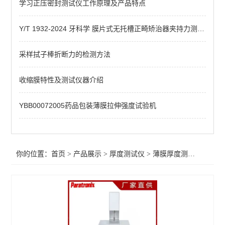
学习正压密封测试仪工作原理及产品特点
高精度薄膜测厚仪
自动薄膜厚度测量仪
Y/T 1932-2024 牙科学 膜片式无托槽正畸矫治器夹持力测试方法
纸张/纸板厚度测试仪
采样拭子棒折断力的检测方法
锂电池极片测厚仪
收缩膜特性及测试仪器介绍
薄膜厚度测试仪
YBB00072005药品包装薄膜拉伸强度试验机
纸张测厚仪
机械式测厚仪
你的位置：
首页
>
产品展示
>
厚度测试仪
>
薄膜厚度测试仪
台式测厚仪
查看全部 >>