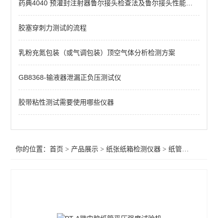
药典4040 预灌封注射器鲁尔接头检查法及鲁尔接头性能测试仪介绍
落球冲击试验机
TVP热冲击试验机
胶塞穿刺力测试的流程
落镖冲击试验机
乳粉充氮包装（或气调包装）顶空气体分析检测方案
戳穿强度试验机
GB8368-输液器泄漏正负压测试仪
全自动压缩强度测试仪
胶带粘性测试需要使用哪些仪器
跌落试验机
撕裂度测试仪
你的位置：
首页
>
产品展示
>
纸张纸箱检测仪器
>
纸管压强平度检验仪
纸管压强平度检验仪
耐破强度仪
气体定量取样器