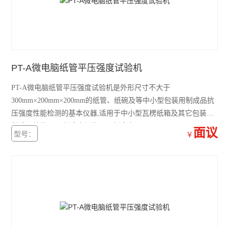
霍尔效应测试仪
纸箱抗压仪
白度仪
PT-A微电脑纸管平压强度试验机
层间结合强度测试仪
PT-A微电脑纸管平压强度试验机是外形尺寸不大于
耐折度仪
300mm×200mm×200mm的纸管、纸碗及等中小型包装用制成品抗
压强度性能检测的基本仪器,适用于中小型瓦楞纸箱及其它包装用
定量取样器
制成品的抗压强度试验和堆码强度试验。
面议
型号：
￥
弯曲挺度测试仪
渗透性测试仪
可勃吸收性测定仪
耐磨试验机
纸箱抗压机