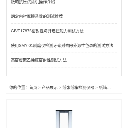
纸箱抗压试验机操作介绍
落球冲击试验机
TVP热冲击试验机
烟盒内衬摩擦系数的测试推荐
落镖冲击试验机
GB/T17876密封性与开启扭矩力测试方法
戳穿强度试验机
使用SMY-01刷磨仪检测牙膏对去除外源性色斑的测试方法
全自动压缩强度测试仪
高密度聚乙烯瓶密封性测试方法
跌落试验机
撕裂度测试仪
你的位置：
首页
>
产品展示
>
纸张纸箱检测仪器
>
纸箱抗压机
纸管压强平度检验仪
耐破强度仪
气体定量取样器