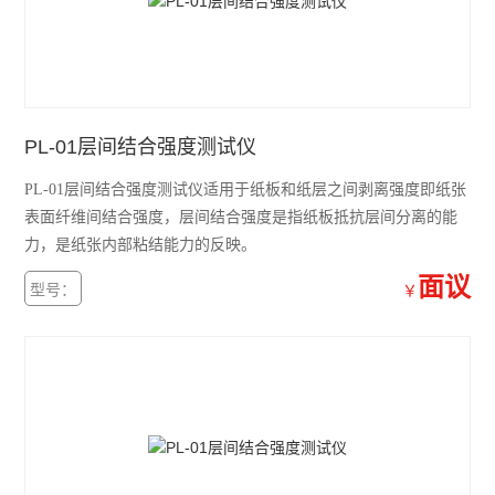
霍尔效应测试仪
纸箱抗压仪
白度仪
PL-01层间结合强度测试仪
层间结合强度测试仪
PL-01层间结合强度测试仪适用于纸板和纸层之间剥离强度即纸张
耐折度仪
表面纤维间结合强度，层间结合强度是指纸板抵抗层间分离的能
力，是纸张内部粘结能力的反映。
定量取样器
面议
型号：
￥
弯曲挺度测试仪
渗透性测试仪
可勃吸收性测定仪
耐磨试验机
纸箱抗压机