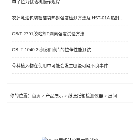
电子拉力试验机操作规程
落球冲击试验机
TVP热冲击试验机
农药乳油包装铝箔袋热封强度检测方法及 HST-01A 热封试验仪推荐
落镖冲击试验机
GB/T 2791胶粘剂T剥离强度试验方法
戳穿强度试验机
GB_T 1040.3薄膜和薄片的拉伸性能测试
全自动压缩强度测试仪
骨科植入物在使用中可能会发生哪些可疑不良事件
跌落试验机
撕裂度测试仪
你的位置：
首页
>
产品展示
>
纸张纸箱检测仪器
>
层间结合强度测试仪
纸管压强平度检验仪
耐破强度仪
气体定量取样器