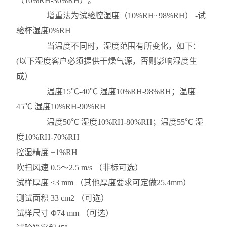
（10%RH-30%RH）。
增重法为试验腔湿度（10%RH~98%RH） -试
验杯湿度0%RH
当温度不同时，湿度范围有所变化，如下：
(以下湿度客户必须提供干燥气源，否则影响湿度生
成）
温度15℃-40℃ 湿度10%RH-98%RH；温度
45℃ 湿度10%RH-90%RH
温度50℃ 湿度10%RH-80%RH；温度55℃ 湿
度10%RH-70%RH
控湿精度
±1%RH
吹扫风速
0.5～2.5 m/s （非标可选）
试样厚度
≤3 mm （其他厚度要求可定做25.4mm）
测试面积
33 cm2 （可选）
试样尺寸
Φ74 mm （可选）