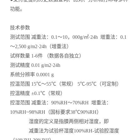
功能。
技术参数
测试范围
减重法：0.1～10，000g/㎡·24h 增重法：0.1
～2,500 g/m2·24h（增重法）
试样数量
1-6件 （数据各自独立）
测试精度
0.01 g/m2·24h
系统分辨率
0.0001 g
控温范围
15℃～55℃（常规） 5℃-95℃（可定制）
控温精度
±0.1℃（常规）
控湿范围
减重法：90%RH～70%RH 增重法：
10%RH~98%RH（国标要求38℃90%RH）
湿度的定义是指膜两侧相对湿度，即
减重法为试验杯湿度100%RH-试验腔湿度