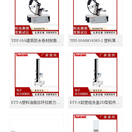
瓶类检测仪器
口罩检测仪器
气相色谱仪
TDT-10A建筑防水卷材耐撕裂度测试仪
TDT-10AISO 6383-2 塑料薄膜、薄板抗撕裂性测试仪
ETT-A塑料油瓶拉环拉断力试验机
ETT-A铝塑组合盖ZD型铝件撕片撕开力试验机