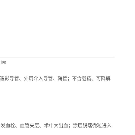
。
脉造影导管、外周介入导管、鞘管；
不含载药、可降解
诱发血栓、血管夹层、术中大出血；涂层脱落微粒进入