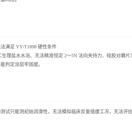
满足 YY/T1898 硬性条件
7℃生理盐水水浴、无法精准恒定 2～5N 法向夹持力、硅胶对
不能判定涂层牢固度。
动测试只能测初始润滑性，无法模拟临床反复插拔工况，无法评