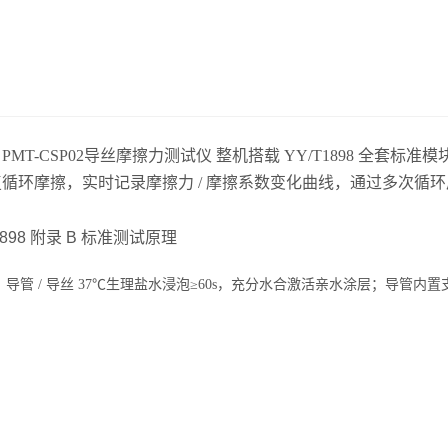
PMT-CSP02导丝摩擦力测试仪 整机搭载 YY/T1898 全
循环摩擦，实时记录摩擦力 / 摩擦系数变化曲线，通过多次循
1898 附录 B 标准测试原理
导管 / 导丝 37℃生理盐水浸泡≥60s，充分水合激活亲水涂层；导管内