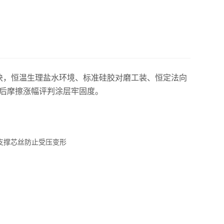
套标准模块，恒温生理盐水环境、标准硅胶对磨工装、恒定法向
环后摩擦涨幅评判涂层牢固度。
置支撑芯丝防止受压变形