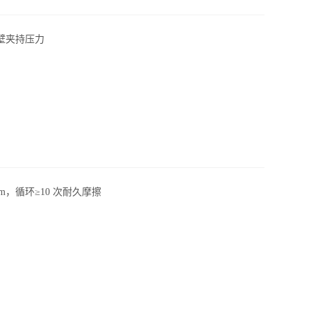
壁夹持压力
m，循环≥10 次耐久摩擦