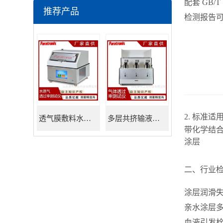
配套 GB/T
推荐产品
检测报告可
2. 标准适
透气膜敷料水蒸透过率测试仪
多层共挤输液用膜氮气透过率测试仪
带化学结合
涂层
二、行业检
涂层润滑
亲水涂层
血液引发