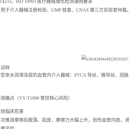
 14233、ISO 10993 医疗器械理化检测通用要求
用于介入器械注册检验、GMP 核查、CNAS 第三方实验室仲裁
用试样
型亲水润滑涂层的血管内介入器械：PTCA 导丝、微导丝、冠
测痛点（YY/T1898 管控核心风险）
失效临床危害
多次推送摩擦后脱落、起皮，摩擦力大幅上升，划伤血管内皮，
栓塞风险。