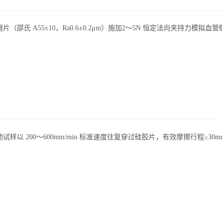
（邵氏 A55±10，Ra0.6±0.2μm）施加
2～5N 恒定法向夹持力
模拟血管
试样以 200～600mm/min 标准速度往复穿过硅胶片，有效摩擦行程≥30m