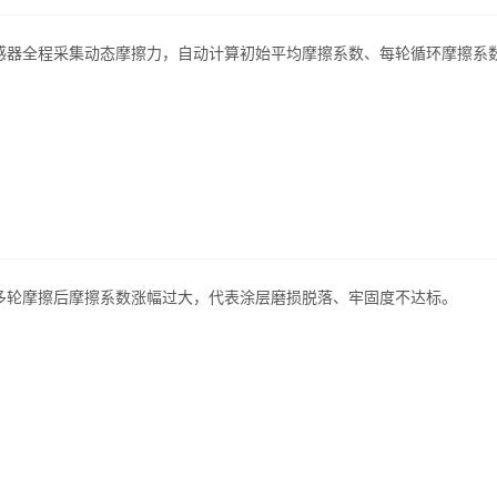
感器全程采集动态摩擦力，自动计算
初始平均摩擦系数、每轮循环摩擦系
多轮摩擦后摩擦系数涨幅过大，代表涂层磨损脱落、牢固度不达标。