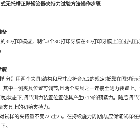
片式无托槽正畸矫治器夹持力试验方法操作步骤
准备
3D打印模型，制作3个3D打印牙膜在3D打印牙膜上通过热压成
h
步骤
,分别用两个夹具(结构和尺寸应符合A.2的规定)抵靠在图5所示
。其中一侧夹具位置可调节,且两个夹具之一连接至测力装置上。该
m。初始状态下,调节测力装置位置使其产生0.1N的预紧力。随后调节
,记录夹具上的初始夹持力。
试样的夹持量不变72h士2h。在持续施力周期内,应保证试样在夹
力下。