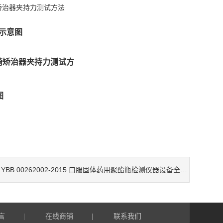
点示意图
图
YBB 00262002-2015 口服固体药用聚酯瓶检测仪器设备全套介绍
：
言
在线商铺
联系我们
|
|