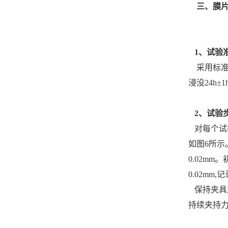
三、膜
1、试验
采用标准的
浸没24h±1
2、试验
对每个试样
如图6所示
0.02m
0.02mm
保持夹具对
持续夹持