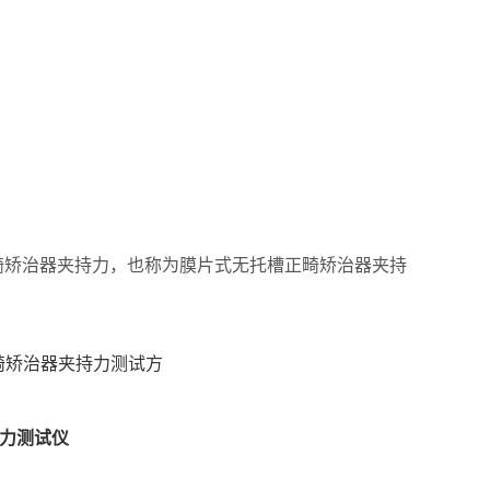
正畸矫治器夹持力，也称为膜片式无托槽正畸矫治器夹持
力测试仪