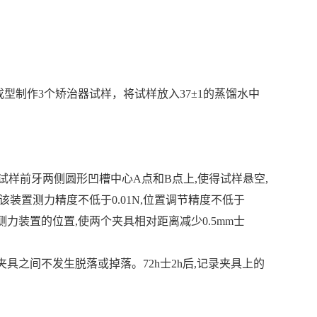
型制作3个矫治器试样，将试样放入37±1的蒸馏水中
试样前牙两侧圆形凹槽中心A点和B点上,使得试样悬空,
装置测力精度不低于0.01N,位置调节精度不低于
测力装置的位置,使两个夹具相对距离减少0.5mm士
具之间不发生脱落或掉落。72h士2h后,记录夹具上的