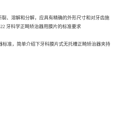
裂、溶解和分解，应具有精确的外形尺寸和对牙齿施
022 牙科学正畸矫治器用膜片的标准要求
畸矫治器标准，简单介绍下牙科膜片式无托槽正畸矫治器夹持
。