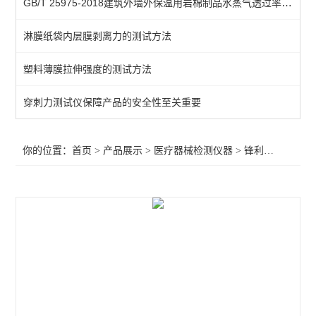
GB/T 25975-2018建筑外墙外保温用岩棉制品水蒸气透过率测试应用
牙科种植体动态疲劳试验
淋膜纸袋内层膜剥离力的测试方法
球囊导管爆破压力测试仪
塑料薄膜拉伸强度的测试方法
摩擦力测试仪
织物静电衰减性测试仪
穿刺力测试仪保障产品的安全性至关重要
导管导丝摩擦试验机
你的位置：
首页
>
产品展示
>
医疗器械检测仪器
>
锋利度测试仪
>
牙种植体抗紧固扭矩测试仪
接骨板试验机
导管摩擦滑动性能测试仪器
疲劳试验机
气体交换压力差测试仪