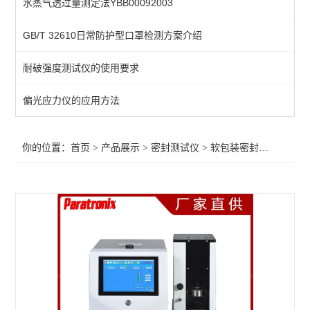
水蒸气透过量测定法YBB00092003
不透水性测试仪
GB/T 32610日常防护型口罩检测方案介绍
包装泄漏测试仪
耐破强度测试仪的使用要求
微生物入密封侵试验仪
包装完整性测试仪
偏光应力仪的应用方法
包装胀破试验仪
你的位置：
首页
>
产品展示
>
密封测试仪
>
软包装密封试验仪
>微
玻璃瓶包装密封试验仪
软包装密封试验仪
药品包装密封性测试仪
真空衰减法密封检漏仪
微泄漏无损密封测试仪