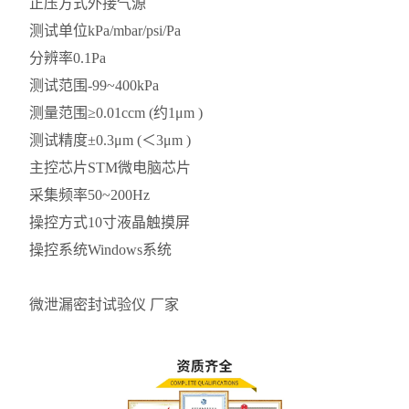
正压方式
外接气源
测试单位
kPa/mbar/psi/Pa
分辨率
0.1Pa
测试范围
-99~400kPa
测量范围
≥0.01ccm (约1μm )
测试精度
±0.3μm (＜3μm )
主控芯片
STM微电脑芯片
采集频率
50~200Hz
操控方式
10寸液晶触摸屏
操控系统
Windows系统
微泄漏密封试验仪 厂家