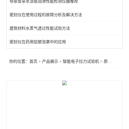
导尿管亲水涂层润滑性能检测仪器推荐
万能材料试验机
密封仪在使用过程的故障分析及解决方法
湿抗张强度测试仪
建筑材料水蒸气透过性能试验方法
穿刺力测试
剪切力测试仪
密封仪在药用铝塑泡罩中的应用
热合强度试验机
你的位置：
首页
>
产品展示
>
智能电子拉力试验机
>
质构仪
>食品
撕开力试验机
连接牢固度测试仪
剥离强度试验机
低速解卷力测试仪
断裂伸长率测试仪