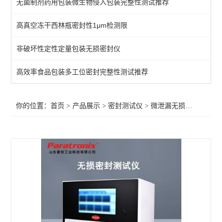
无菌制剂药用包装微生物侵入包装完整性测试推荐
不透水性测试仪
高真空冻干西林瓶密封性1μm检测限
包装泄漏测试仪
非破坏性定性定量包装无损密封仪
微生物入密封侵试验仪
包装完整性测试仪
高效率食品包装多工位密封完整性测试推荐
包装胀破试验仪
你的位置：
首页
>
产品展示
>
密封测试仪
>
微泄漏无损密封测试仪
玻璃瓶包装密封试验仪
软包装密封试验仪
药品包装密封性测试仪
真空衰减法密封检漏仪
微泄漏无损密封测试仪