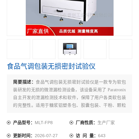
水性笔泄漏密封测试仪
正负压一体密封测试仪
泄漏与密封强度测试仪
正压密封测试仪
负压密封测试仪
食品气调包装无损密封试验仪
无损密封测试仪
简要描述：
食品气调包装无损密封试验仪是一款专为软包
查看全部 >>
装研发的无损的微泄漏检测设备，该设备采用了 Paratronix
自主开发的泄漏检测技术和软件，保障了用户各类软包装
的完整性。适用于糖浆铝塑条包、胶囊包装、干粉、颗粒
包装、咖啡条包、食品气调包装、利乐包、奶粉包装、医
疗器械外包装、电子原件外包装的微泄漏和包装密封完整
MLT-FP8
生产厂家
产品型号：
厂商性质：
性检测。
2026-07-27
643
更新时间：
访 问 量：