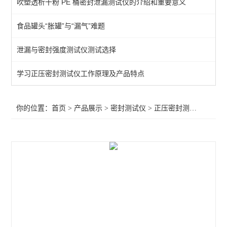
吹塑透析干粉 PE 桶密封泄漏测试仪的介绍和重要意义
不透水性测试仪
食品罐头“胀罐”与“漏气”难题
包装泄漏测试仪
泄漏与密封强度测试仪测试选择
微生物入密封侵试验仪
包装完整性测试仪
学习正压密封测试仪工作原理及产品特点
包装胀破试验仪
你的位置：
首页
>
产品展示
>
密封测试仪
>
正压密封测试仪
>YY/
玻璃瓶包装密封试验仪
软包装密封试验仪
药品包装密封性测试仪
真空衰减法密封检漏仪
微泄漏无损密封测试仪