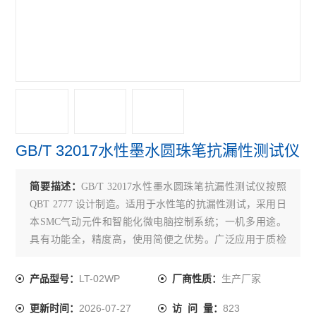
水性笔泄漏密封测试仪
正负压一体密封测试仪
泄漏与密封强度测试仪
正压密封测试仪
负压密封测试仪
GB/T 32017水性墨水圆珠笔抗漏性测试仪
无损密封测试仪
简要描述：
GB/T 32017水性墨水圆珠笔抗漏性测试仪按照
查看全部 >>
QBT 2777 设计制造。适用于水性笔的抗漏性测试，采用日
本SMC气动元件和智能化微电脑控制系统；一机多用途。
具有功能全，精度高，使用简便之优势。广泛应用于质检
机构，生产企业和科研院所。。
LT-02WP
生产厂家
产品型号：
厂商性质：
2026-07-27
823
更新时间：
访 问 量：