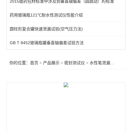
2015版药包材标准中涉及到垂直轴偏差（圆跳动）的标准
不透水性测试仪
药用玻璃瓶121℃耐水性测试仪性能介绍
包装泄漏测试仪
圆柱形复合罐快速泄漏试验(空气压力法)
微生物入密封侵试验仪
包装完整性测试仪
GB T 8452玻璃瓶罐垂直轴偏差试验方法
包装胀破试验仪
你的位置：
首页
>
产品展示
>
密封测试仪
>
水性笔泄漏密封测试仪
玻璃瓶包装密封试验仪
软包装密封试验仪
药品包装密封性测试仪
真空衰减法密封检漏仪
微泄漏无损密封测试仪