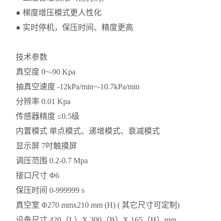
● 梯度增压模式更人性化
● 实时停机，保压时间、精度更高
技术参数
真空度 0~-90 Kpa
抽真空速度 -12kPa/min~-10.7kPa/min
分辨率 0.01 Kpa
传感器精度 ≤0.5级
内置模式 单点模式、递增模式、衰减模式
显示屏 7吋触摸屏
调压范围 0.2-0.7 Mpa
接口尺寸 Φ6
保压时间 0-999999 s
真空室 Φ270 mmx210 mm (H) ( 其它尺寸可定制)
设备尺寸 420（L）X 300（B）X 165（H）mm