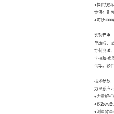
●提供视
步保存到
●每秒40
实验程序
单压缩、
穿刺测试
卡拉胶-鱼
试等。软
技术参数
力量感应元大
●力量解析精
●仪器具
●测量臂量程