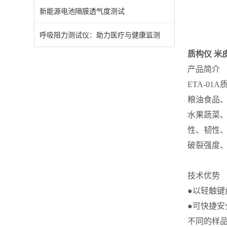
新能源电池隔膜透气度测试
呼吸阻力测试仪：助力医疗与健康监测
质构仪 米
产品简介
ETA-0
粮油食品
水果蔬菜
性、韧性
破裂强度
技术优势
●以轻触
●可快捷安
不同的样