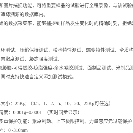
频和图片捕捉功能，可将重要样品的试验进行全程录像，与该试验
可追踪溯源的数据库内。
00组的数据采集率，能够捕捉到样品发生变化时的精确时刻，拒
循环测试、压缩保持测试、松弛特性测试、蠕变特性测试、全质
、肉嫩度测试、凝冻强度测试、
糜凝胶-可得然胶-琼脂强度-亲水凝胶测试、面制品测试、米制
件同时支持快速自定义添加测试模式。
小：25Kg （0.5、1、2、5、10、20、25Kg可任选）
度：0.001g~0.0001 （实时同步显示）
备多重保护功能：紧急制动、上下极限控制、力量感应元过载保护
：0~310mm