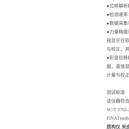
●位移解析
●检测速率：0
●数据采集率
●力量精
接显示在
与校正，
●形变位
据，直接
计量与校
测试标准
该仪器符合多项
SC/T 370
FINATmetho
质构仪 米