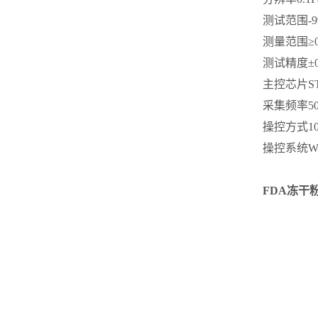
测试范围
-
测量范围
≥
测试精度
±
主控芯片
S
采集频率
5
操控方式
1
操控系统
W
FDA冻干