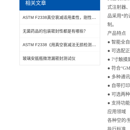
相关文章
式注射器
品采用*
ASTM F2338真空衰减适用柔性，刚性，真空，泡罩，液体袋等包装
制。
无菌药品的包装密封性都是有哪些？
产品特点
● 智能全
ASTM F2338《用真空衰减法无损检测包装中泄漏的标准测试方法》
● 可选配
玻璃安瓿瓶微泄漏密封测试仪
● 7寸触
● 符合“G
● 多种通
● 自带打
● 可选两
● 支持功
应用领域
各种空的/
执行标准