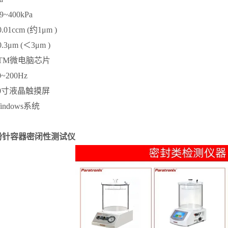
99~400kPa
0.01ccm (约1μm )
0.3μm (＜3μm )
TM微电脑芯片
0~200Hz
0寸液晶触摸屏
indows系统
粉针容器密闭性测试仪