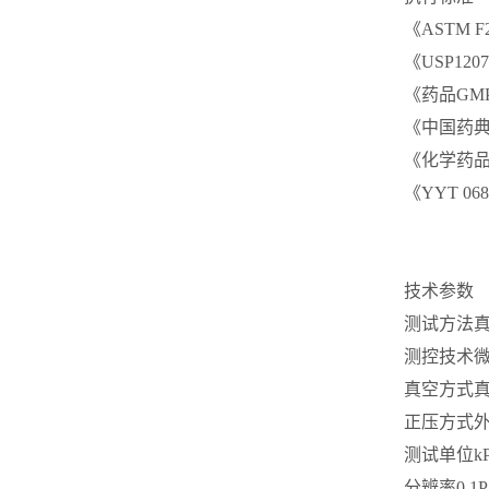
《ASTM 
《USP12
《药品GM
《中国药典
《化学药品
《YYT 0
技术参数
测试方法
测控技术
真空方式
正压方式
测试单位
kP
分辨率
0.1P