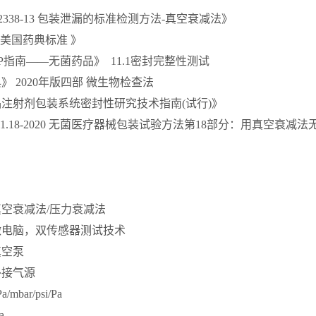
F2338-13 包装泄漏的标准检测方法-真空衰减法》
07美国药典标准 》
P指南——无菌药品》 11.1密封完整性测试
》 2020年版四部 微生物检查法
注射剂包装系统密封性研究技术指南(试行)》
681.18-2020 无菌医疗器械包装试验方法第18部分：用真空衰
真空衰减法/压力衰减法
微电脑，双传感器测试技术
真空泵
外接气源
a/mbar/psi/Pa
a