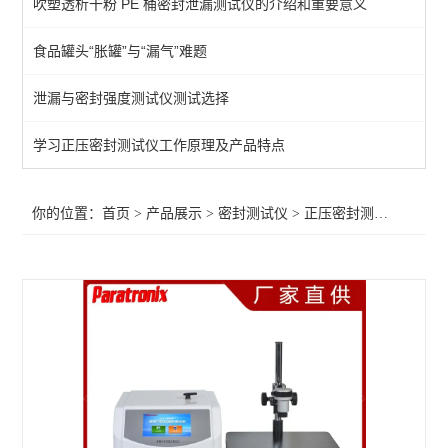
吹塑透析干粉 PE 桶密封泄漏测试仪的介绍和重要意义
不透水性测试仪
食品罐头“胀罐”与“漏气”难题
包装泄漏测试仪
泄漏与密封强度测试仪测试选择
微生物入密封侵试验仪
包装完整性测试仪
学习正压密封测试仪工作原理及产品特点
包装胀破试验仪
你的位置：
首页
>
产品展示
>
密封测试仪
>
正压密封测试仪
>BB/
玻璃瓶包装密封试验仪
软包装密封试验仪
药品包装密封性测试仪
真空衰减法密封检漏仪
微泄漏无损密封测试仪