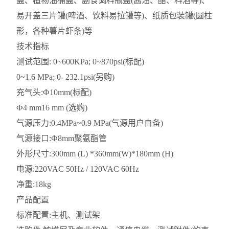
盖、植物油桶盖、副食调料瓶盖(酱油、醋、料酒等)、
易开盖三片罐(啤酒、饮料易拉罐等)、纸质包装罐(圆柱
形，各种薯片虾条)等
技术指标
测试范围: 0~600KPa; 0~870psi(标配)
0~1.6 MPa; 0- 232.1psi(另购)
充气头:Ф10mm(标配)
Ф4 mm16 mm (选购)
气源压力:0.4MPa~0.9 MPa(气源用户自备)
气源接口:Ф8mm聚氨酯管
外形尺寸:300mm (L) *360mm(W)*180mm (H)
电源:220VAC 50Hz / 120VAC 60Hz
净重:18kg
产品配置
标准配置:主机、测试架