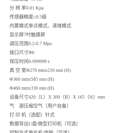
分 辨 率
0.01 Kpa
传感器精度
≤0.5级
内置模式
单点模式、递增模式
显示屏
7吋触摸屏
调压范围
0.2-0.7 Mpa
接口尺寸
Φ6
保压时间
0-999999 s
真 空 室
Φ270 mmx210 mm (H)
Φ360 mmx585 mm (H)
Φ460 mmx330 mm (H)
设备尺寸
420（L）X 300（B）X 165（H）mm
气 源
压缩空气（用户自备）
打 印 机（选配）
针式
数据导出
U盘/微型打印机（可选）
控制方式
单片机/电脑（可选）