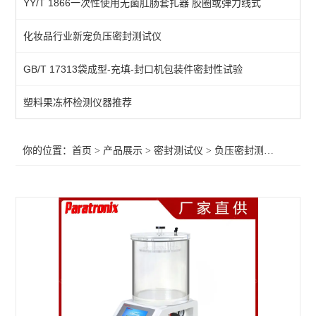
YY/T 1866一次性使用无菌肛肠套扎器 胶圈或弹力线式
不透水性测试仪
化妆品行业新宠负压密封测试仪
包装泄漏测试仪
GB/T 17313袋成型-充填-封口机包装件密封性试验
微生物入密封侵试验仪
包装完整性测试仪
塑料果冻杯检测仪器推荐
包装胀破试验仪
你的位置：
首页
>
产品展示
>
密封测试仪
>
负压密封测试仪
>医药
玻璃瓶包装密封试验仪
软包装密封试验仪
药品包装密封性测试仪
真空衰减法密封检漏仪
微泄漏无损密封测试仪