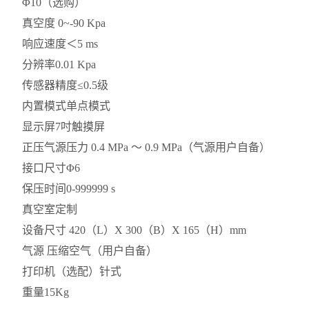
Φ10（选购）
真空度
0~-90 Kpa
响应速度
＜5 ms
分辨率
0.01 Kpa
传感器精度
≤0.5级
内置模式
单点模式
显示屏
7吋触摸屏
正压气源压力
0.4 MPa ～ 0.9 MPa（气源用户自备）
接口尺寸
Φ6
保压时间
0-999999 s
真空室
定制
设备尺寸
420（L）X 300（B）X 165（H）mm
气源
压缩空气（用户自备）
打印机（选配）
针式
重量
15Kg