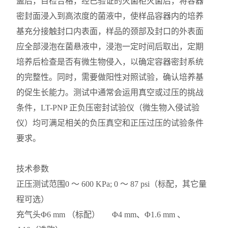
盖后，目检合格，经已验证的灭菌柜灭菌后，将容器
密封面浸入到高浓度的菌液中，使样品容器内的培养
基充分接触封口内表面，样品的颈部及封口的外表面
应全部浸泡在菌悬液中，浸泡一定时间后取出，定期
培养后检查是否有微生物侵入，以确定容器密封系统
的完整性。同时，需要做阳性对照试验，确认培养基
的促生长能力。测试中通常会运用真空或过压的挑战
条件，LT-PNP 正负压密封试验仪（微生物入侵试验
仪）均可满足相关的负压真空和正压过压的试验条件
要求。
技术参数
正压测试范围
0 ～ 600 KPa; 0 ～ 87 psi（标配，其它量
程可选）
充气头
Φ6 mm （标配） Φ4 mm、Φ1.6 mm 、