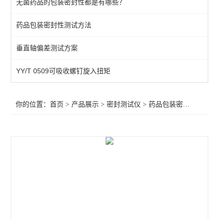
无菌药品的包装密封性都是有哪些？
不透水性测试仪
药品包装密封性测试方法
包装泄漏测试仪
垂直轴偏差测试方案
微生物入密封侵试验仪
包装完整性测试仪
YY/T 0509可吸收螺钉旋入扭矩
包装胀破试验仪
你的位置：
首页
>
产品展示
>
密封测试仪
>
药品包装密封性测试仪
玻璃瓶包装密封试验仪
软包装密封试验仪
药品包装密封性测试仪
真空衰减法密封检漏仪
微泄漏无损密封测试仪