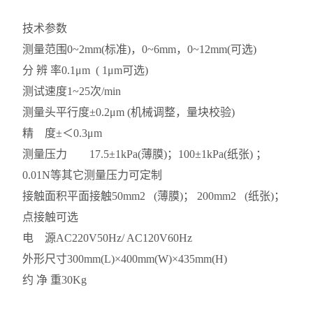
技术参数
测量范围
0~2mm(标准)，0~6mm，0~12mm(可选)
分 辨 率
0.1μm ( 1μm可选)
测试速度
1~25次/min
测量头平行度
±0.2μm (机械调整，量块校验)
精 度
±＜0.3μm
测量压力 17.5±1kPa(薄膜)；100±1kPa(纸张) ；
0.01N等其它测量压力可定制
接触面积
平面接触50mm2 (薄膜)； 200mm2 (纸张)；
点接触可选
电 源
AC220V50Hz/ AC120V60Hz
外形尺寸
300mm(L)×400mm(W)×435mm(H)
约 净 重
30Kg