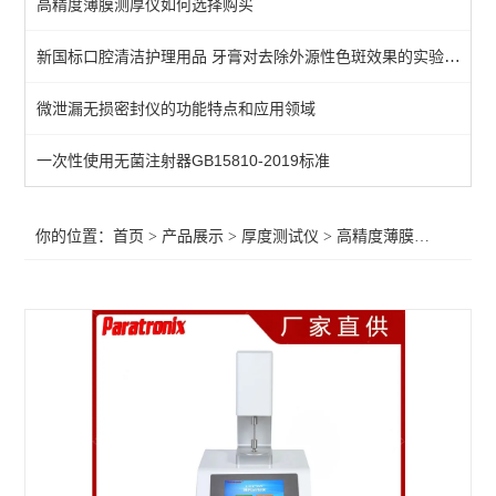
高精度薄膜测厚仪如何选择购买
高精度薄膜测厚仪
新国标口腔清洁护理用品 牙膏对去除外源性色斑效果的实验室测试方法
自动薄膜厚度测量仪
微泄漏无损密封仪的功能特点和应用领域
纸张/纸板厚度测试仪
锂电池极片测厚仪
一次性使用无菌注射器GB15810-2019标准
薄膜厚度测试仪
你的位置：
首页
>
产品展示
>
厚度测试仪
>
高精度薄膜测厚仪
>微
纸张测厚仪
机械式测厚仪
台式测厚仪
查看全部 >>