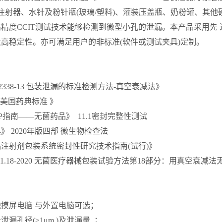
 注射器、水针及粉针瓶(玻璃/塑料)、灌装压盖瓶、奶粉罐、其
精度CCIT测试技术能够检测到微型小孔的泄漏。本产品采用先
高稳定性。亦可满足用户的非标准(软件或测试夹具)定制。
F2338-13 包装泄漏的标准检测方法-真空衰减法》
07美国药典标准 》
P指南——无菌药品》 11.1密封完整性测试
》 2020年版四部 微生物检查法
注射剂包装系统密封性研究技术指南(试行)》
681.18-2020 无菌医疗器械包装试验方法第18部分：用真空衰
触摸屏电脑 与外置电脑可选；
漏孔径(≥1μm )及泄漏量 ；