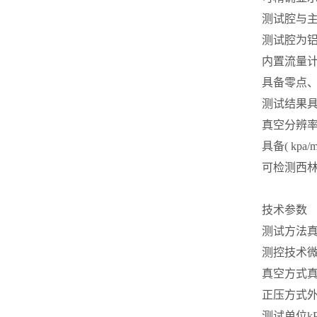
测试腔与
测试腔为
内置流量
具备零点、
测试结果
真空分辨率≤1pa
具备( kpa/
可检测西
技术参数
测试方法
测控技术
真空方式
正压方式
测试单位
kP