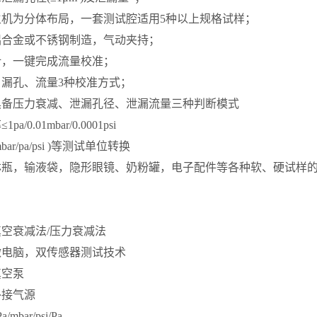
主机为分体布局，一套测试腔适用5种以上规格试样；
铝合金或不锈钢制造，气动夹持；
计，一键完成流量校准；
漏孔、流量3种校准方式；
具备压力衰减、泄漏孔径、泄漏流量三种判断模式
/0.01mbar/0.0001psi
mbar/pa/psi )等测试单位转换
林瓶，输液袋，隐形眼镜、奶粉罐，电子配件等各种软、硬试样
真空衰减法/压力衰减法
微电脑，双传感器测试技术
真空泵
外接气源
a/mbar/psi/Pa