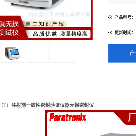
负压的微泄
了其快速
或测试夹具
产品型号：
更新时间：
绍
0（T）
注射剂一致性密封验证仪器无损密封仪