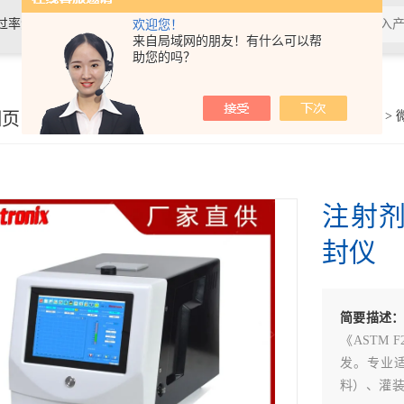
过率测试仪,接骨螺钉性能测试仪，导
欢迎您！
来自局域网的朋友！有什么可以帮
助您的吗？
验仪，包装耐压试验仪，电子拉力
细页
你的位置：
首页
>
产品展示
>
密封测试仪
>
注射
封仪
简要描述
《ASTM 
发。专业
料）、灌