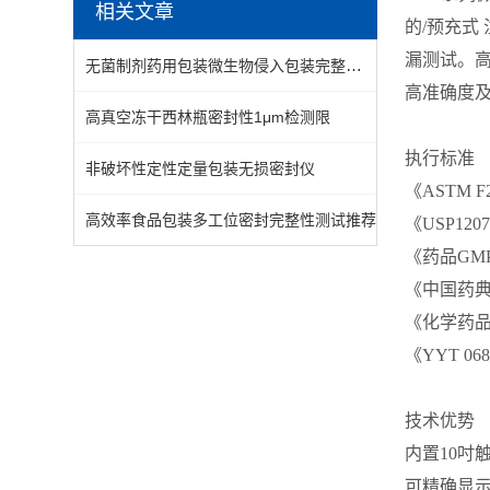
相关文章
的/预充式
漏测试。高
无菌制剂药用包装微生物侵入包装完整性测试推荐
高准确度及
高真空冻干西林瓶密封性1μm检测限
执行标准
非破坏性定性定量包装无损密封仪
《ASTM 
高效率食品包装多工位密封完整性测试推荐
《USP12
《药品GM
《中国药典
《化学药品
《YYT 0
技术优势
内置10吋
可精确显示泄