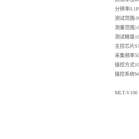
分辨率
0.1P
测试范围
-
测量范围
≥
测试精度
±
主控芯片
S
采集频率
5
操控方式
1
操控系统
W
MLT-V10