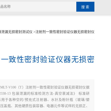
微泄漏无损密封测试仪
>注射剂一致性密封验证仪器无损密封仪
剂一致性密封验证仪器无损密
：
MLT-V100（T）注射剂一致性密封验证仪器无损密封仪据
F2338-13 包装泄漏的标准检测方法-真空衰减法》 标准研
适用于各种空的/预充式注射器、水针及粉针瓶（玻璃/塑
装压盖瓶、其他硬质包装容器、电器元件等试样的无损正、