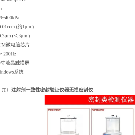
a
99~400kPa
0.01ccm (约1μm )
0.3μm (＜3μm )
TM微电脑芯片
0~200Hz
0寸液晶触摸屏
indows系统
0（T）
注射剂一致性密封验证仪器无损密封仪