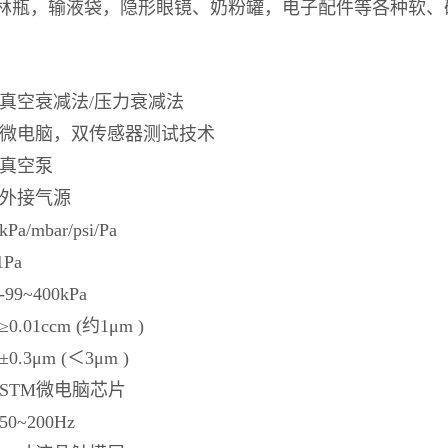
林瓶，输液袋，隐形眼镜、奶粉罐，电子配件等各种软、
 真空衰减法/压力衰减法
 微电脑，双传感器测试技术
 真空泵
 外接气源
/mbar/psi/Pa
Pa
9~400kPa
.01ccm (约1μm )
.3μm (＜3μm )
 STM微电脑芯片
0~200Hz