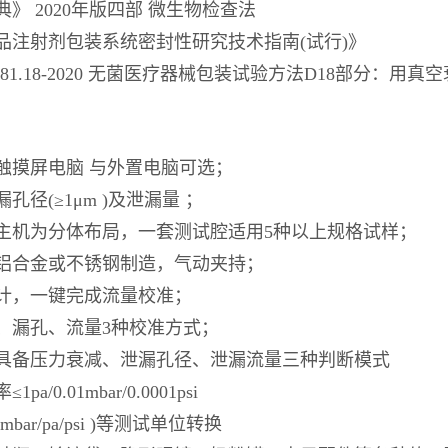
》 2020年版四部 微生物检查法
品注射剂包装系统密封性研究技术指南(试行)》
0681.18-2020 无菌医疗器械包装试验方法D18部分：
吋触摸屏电脑 与外置电脑可选；
孔径(≥1μm )及泄漏量 ；
主机为分体布局，一套测试腔适用5种以上规格试样；
铝合金或不锈钢制造，气动夹持；
计，一键完成流量校准；
、漏孔、流量3种校准方式；
具备压力衰减、泄漏孔径、泄漏流量三种判断模式
pa/0.01mbar/0.0001psi
/mbar/pa/psi )等测试单位转换