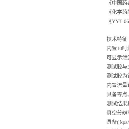
《中国药典
《化学药
《YYT 
技术特征
内置10
可显示泄漏
测试腔与
测试腔为
内置流量
具备零点
测试结果
真空分辨率≤1
具备( kpa