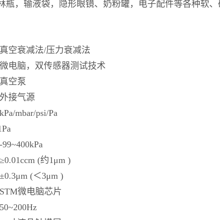
林瓶，输液袋，隐形眼镜、奶粉罐，电子配件等各种软、
 真空衰减法/压力衰减法
 微电脑，双传感器测试技术
 真空泵
 外接气源
/mbar/psi/Pa
Pa
9~400kPa
.01ccm (约1μm )
.3μm (＜3μm )
 STM微电脑芯片
0~200Hz