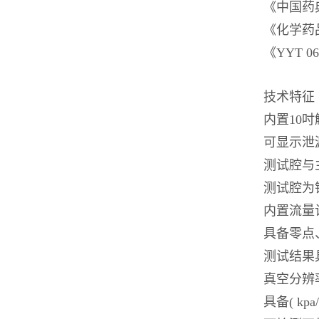
《中国药典
《化学药
《YYT 
技术特征
内置10
可显示泄漏
测试腔与
测试腔为
内置流量
具备零点
测试结果
真空分辨率≤1
具备( kpa