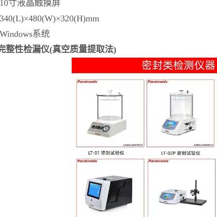
10寸液晶触摸屏
0(L)×480(W)×320(H)mm
indows系统
完整性检漏仪(真空质量提取法)