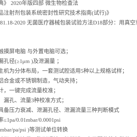
》 2020年版四部 微生物检查法
品注射剂包装系统密封性研究技术指南(试行)》
0681.18-2020 无菌医疗器械包装试验方法D18部分：
吋触摸屏电脑 与外置电脑可选；
孔径(≥1μm )及泄漏量 ；
主机为分体布局，一套测试腔适用5种以上规格试样；
铝合金或不锈钢制造，气动夹持；
计，一键完成流量校准；
、漏孔、流量3种校准方式；
具备压力衰减、泄漏孔径、泄漏流量三种判断模式
pa/0.01mbar/0.0001psi
/mbar/pa/psi )等测试单位转换