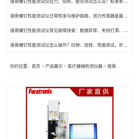
接骨螺钉性能测试仪拉力、扭矩、疲劳测试怎么设？标准参数一文说清
牙科种植体动态疲劳试验
接骨螺钉性能测试仪日常校准与维护指南，测力传感器是最容易出问题的部件
球囊导管爆破压力测试仪
接骨螺钉性能测试仪常见故障排查：数据异常、夹持打滑、传感器漂移，逐条解决
摩擦力测试仪
织物静电衰减性测试仪
接骨螺钉性能测试仪怎么操作？拉伸、扭转、弯曲测试，步骤一次讲清
导管导丝摩擦试验机
你的位置：
首页
>
产品展示
>
医疗器械检测仪器
>
接骨螺钉性能测试仪
牙种植体抗紧固扭矩测试仪
接骨板试验机
导管摩擦滑动性能测试仪器
疲劳试验机
气体交换压力差测试仪