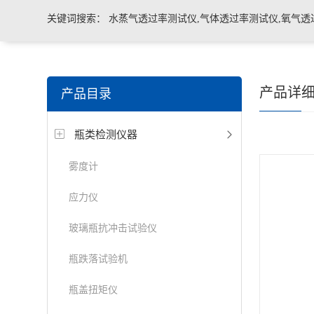
关键词搜索：
水蒸气透过率测试仪,气体透过率测试仪,氧气透
管导丝滑动性能测试仪，密封仪，微泄漏密封测试仪，热封试
产品详
产品目录
机，泄漏与密封强度测试仪，透气度测试仪
瓶类检测仪器
雾度计
应力仪
玻璃瓶抗冲击试验仪
瓶跌落试验机
瓶盖扭矩仪