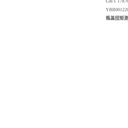
GB/T 178
YBB001220
瓶盖扭矩测