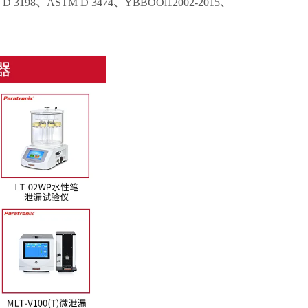
M D 3198、ASTM D 3474、YBBOOl12002-2015、