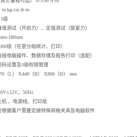
它量程可选） 0-5.00 N·m
kg·cm ib·in
.5级
峰值测试（开启力）、定值测试（旋紧力）
m-180mm
1000组（任意分组统计、打印）
连接电脑操作、数据存储及报告打印（选配）
密码设置及3级权限管理
0（L） X440（B） X800（H） mm
20V±22V，50Hz
主机 、电源线、打印纸
可根据客户需要定做特殊规格夹具及电脑软件