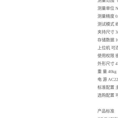
测量范围（其
测量单位 N·m 
测量精度 0
测试模式 
夹持尺寸 3m
存储数据 
上位机 可
使用权限 
外形尺寸 47
重 量 40kg
电 源 AC2
标准配置 
选购配置 
产品标准