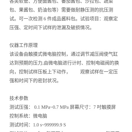
各类软管、方便面酱包、番茄酱包、沙拉包、蔬菜
包、果酱包、奶油包等）需要做耐静压测的抗压测
试。可一次检测 6 件成品酱料包。试验项目：观察定
压强、定时间下试样的泄漏及破损情况。
仪器工作原理
该设备由触摸式微电脑控制，通过调节减压阀使气缸
达到预期的压力,由微电脑进行计时、控制电磁阀的换
向，控制试样压板上下动作， 观察试样在一定压
强和时间下的密封状况。
技术参数
测试压强： 0.1 MPa~0.7 MPa 屏幕尺寸：7 吋触摸屏
控制系统：微电脑
测试时间：1.0 s~999999.9 S