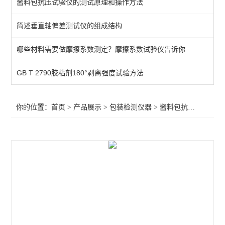
酱料包抗压试验仪的测试原理和操作方法
空气含量测试仪
简述垂直轴偏差测试仪的组成结构
热粘试验仪
哪些材料需要做摩擦系数测定？摩擦系数试验仪告诉你
揉搓试验仪
抗跌落试验仪
GB T 2790胶粘剂180°剥离强度试验方法
耐压力测试仪
你的位置：
首页
>
产品展示
>
包装检测仪器
>
酱料包抗压试验仪
>
酱料包抗压试验仪
热收缩试验测试仪
热封检验测试仪
气体透过率测定仪
暗箱紫外线分析仪