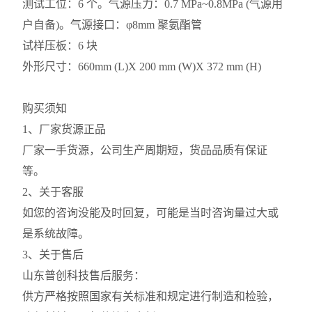
测试工位：6 个。气源压力：0.7 MPa~0.8MPa (气源用
户自备)。气源接口：φ8mm 聚氨酯管
试样压板：6 块
外形尺寸：660mm (L)X 200 mm (W)X 372 mm (H)
购买须知
1、厂家货源正品
厂家一手货源，公司生产周期短，货品品质有保证
等。
2、关于客服
如您的咨询没能及时回复，可能是当时咨询量过大或
是系统故障。
3、关于售后
山东普创科技售后服务：
供方严格按照国家有关标准和规定进行制造和检验，