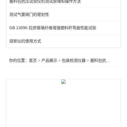
酱料包抗压试验仪的测试原理和操作方法
空气含量测试仪
测试气雾阀门的密封性
热粘试验仪
GB 13096 拉挤玻璃纤维增强塑料杆弯曲性能试验
揉搓试验仪
抗跌落试验仪
扭矩仪的使用方式
耐压力测试仪
你的位置：
首页
>
产品展示
>
包装检测仪器
>
酱料包抗压试验仪
>
酱料包抗压试验仪
热收缩试验测试仪
热封检验测试仪
气体透过率测定仪
暗箱紫外线分析仪