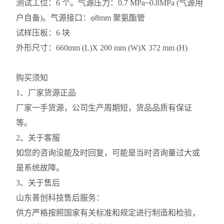
测试工位：6 个。气源压力：0.7 MPa~0.8MPa (气源用
户自备)。气源接口：φ8mm 聚氨酯管
试样压板：6 块
外形尺寸：660mm (L)X 200 mm (W)X 372 mm (H)
购买须知
1、厂家货源正品
厂家一手货源，公司生产周期短，货品品质有保证
等。
2、关于客服
如您的咨询没能及时回复，可能是当时咨询量过大或
是系统故障。
3、关于售后
山东普创科技售后服务：
供方严格按照国家有关标准和规定进行制造和检验，