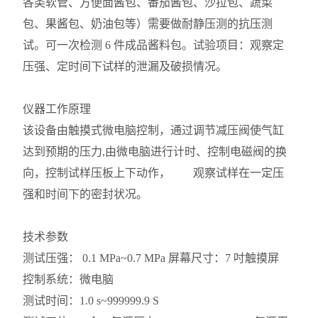
各类软管、方便面酱包、番茄酱包、沙拉包、蔬菜
包、果酱包、奶油包等）需要做耐静压测的抗压测
试。可一次检测 6 件成品酱料包。试验项目：观察定
压强、定时间下试样的泄漏及破损情况。
仪器工作原理
该设备由触摸式微电脑控制，通过调节减压阀使气缸
达到预期的压力,由微电脑进行计时、控制电磁阀的换
向，控制试样压板上下动作， 观察试样在一定压
强和时间下的密封状况。
技术参数
测试压强： 0.1 MPa~0.7 MPa 屏幕尺寸：7 吋触摸屏
控制系统：微电脑
测试时间：1.0 s~999999.9 S