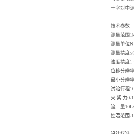
十字对中
技术参数
测量范围
1
测量单位
N
测量精度
≤
速度精度
1
位移分辨
最小分辨
试验行程
1
夹 紧 力
0-
流 量
10L
控温范围
-
设计标准