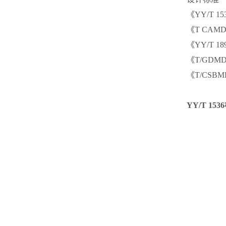
《YY/T 
《T CAM
《YY/T 
《T/GDM
《T/CSB
YY/T 1