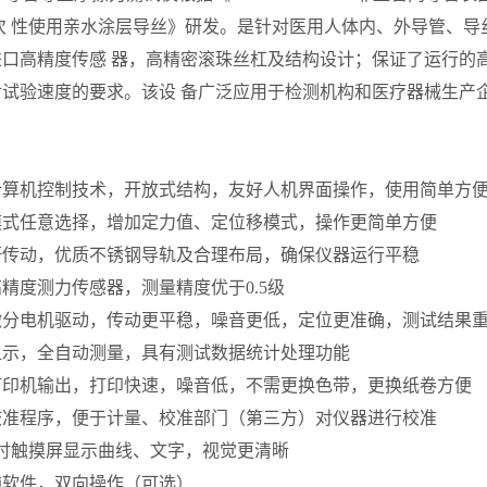
 一次 性使用亲水涂层导丝》研发。是针对医用人体内、外导管
进口高精度传感 器，高精密滚珠丝杠及结构设计；保证了运行的
试验速度的要求。该设 备广泛应用于检测机构和医疗器械生产
计算机控制技术，开放式结构，友好人机界面操作，使用简单方
模式任意选择，增加定力值、定位移模式，操作更简单方便
杆传动，优质不锈钢导轨及合理布局，确保仪器运行平稳
精度测力传感器，测量精度优于0.5级
微分电机驱动，传动更平稳，噪音更低，定位更准确，测试结果
显示，全自动测量，具有测试数据统计处理功能
打印机输出，打印快速，噪音低，不需更换色带，更换纸卷方便
校准程序，便于计量、校准部门（第三方）对仪器进行校准
吋触摸屏显示曲线、文字，视觉更清晰
脑软件，双向操作（可选）