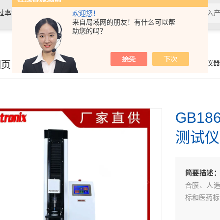
过率测试仪,接骨螺钉性能测试仪，导
欢迎您！
来自局域网的朋友！有什么可以帮
助您的吗？
验仪，包装耐压试验仪，电子拉力
细页
你的位置：
首页
>
产品展示
>
医药包装检测仪器
GB1
测试仪
简要描述
合膜、人
标和医药标