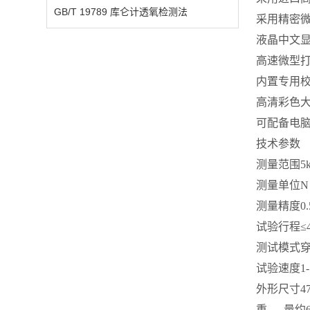
GB/T 19789 库仑计透氧检测法
采用精密
液晶中文
高速微型
内置专用
高清彩色
可配备电
技术参数
测量范围
5
测量单位
N
测量精度
0
试验行程
≤
测试模式
试验速度
1
外形尺寸
4
重 量
约6