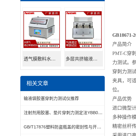
GB1867
产品简介
PMT-C
透气膜敷料水蒸透过率测试仪
多层共挤输液用膜氮气透过率测试仪
力测试。
穿刺力测
夹具，可
相关文章
位。
输液袋胶塞穿刺力测试仪推荐
产品优势
进口微型
注射剂用胶塞、垫片穿刺力测定法YBB00322004-2015
多种操作
精密丝杆
GB/T17876塑料防盗瓶盖的密封性与开启扭矩力测试方法
采用进口高