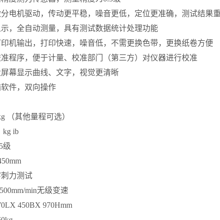
微分电机驱动，传动更平稳，噪音更低，定位更准确，测试结果
显示，全自动测量，具有测试数据统计处理功能
打印机输出，打印快速，噪音低，不需更换色带，更换纸卷方便
校准程序，便于计量、校准部门（第三方）对仪器进行校准
大屏幕显示曲线、文字，视觉更清晰
脑软件，双向操作
kg （其他量程可选）
 kg ib
.5级
450mm
穿刺力测试
-500mm/min无级变速
70LX 450BX 970Hmm
0kg