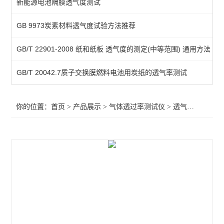
新能源电池隔膜透气度测试
气体透过量测定仪
GB 9973炭素材料透气度试验方法推荐
压差法透气仪
GB/T 22901-2008 纸和纸板 透气度的测定(中等范围) 通用方法
查看全部 >>
GB/T 20042.7质子交换膜燃料电池用炭纸的透气率测试
你的位置：
首页
>
产品展示
>
气体透过率测试仪
>
透气度测试仪
>