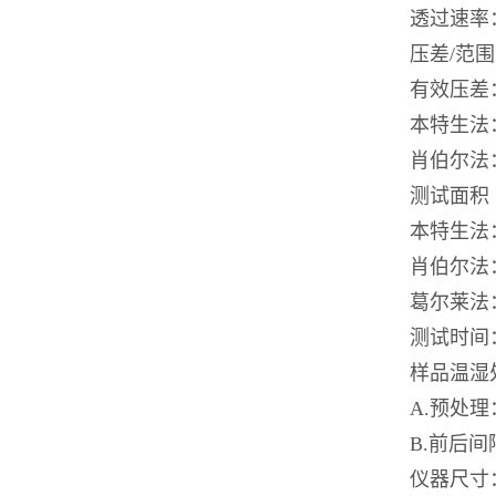
透过速率：0
压差/范围
有效压差：葛
本特生法：1.
肖伯尔法：1
测试面积
本特生法：5
肖伯尔法：6
葛尔莱法：5
测试时间：
样品温湿
A.预处理
B.前后间
仪器尺寸：