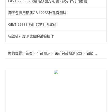
GB/T 22638.2《铝箔试验方法 第2部分 针孔的检测
染色仪
药品包装用铝箔GB 12255针孔度测试
抗压性测试仪
GB/T 22638 药用铝箔针孔试验
鲁尔接头
注射器检测仪
铝箔针孔度测试仪的试验操作
预灌封泄漏试验仪
你的位置：
首页
>
产品展示
>
医药包装检测仪器
>
铝箔针孔度测试仪
滑动性能检测仪
针管测试仪
玻璃瓶耐内压力试验机
预灌封器身密合性测试仪
恒温恒湿箱