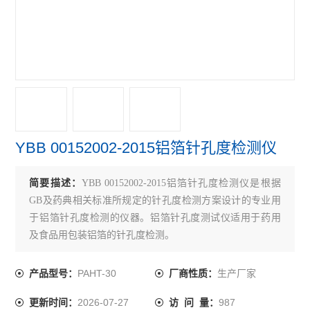
折断力测试仪
铝箔针孔度测试仪
拉伸强度测试仪
医药包装测试仪
铝塑组合盖开启力测试仪
YBB 00152002-2015铝箔针孔度检测仪
胶塞穿刺力测试仪
简要描述：
YBB 00152002-2015铝箔针孔度检测仪是根据
耐破强度测试仪
GB及药典相关标准所规定的针孔度检测方案设计的专业用
轴偏差（圆跳动）测试仪
于铝箔针孔度检测的仪器。铝箔针孔度测试仪适用于药用
及食品用包装铝箔的针孔度检测。
医药包装撕拉力测试仪
PAHT-30
生产厂家
产品型号：
厂商性质：
安瓿瓶折断力测试仪
2026-07-27
987
更新时间：
访 问 量：
偏光应力仪