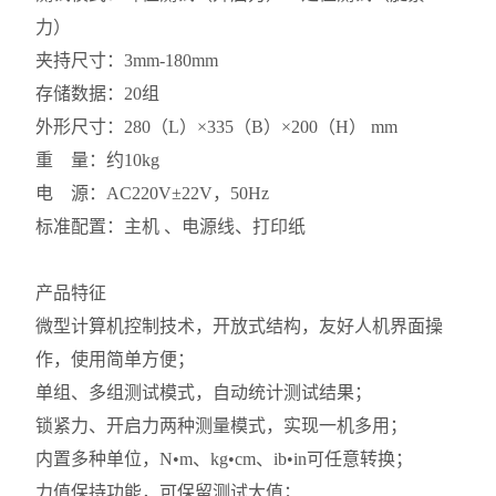
力）
夹持尺寸：3mm-180mm
存储数据：20组
外形尺寸：280（L）×335（B）×200（H） mm
重 量：约10kg
电 源：AC220V±22V，50Hz
标准配置：主机 、电源线、打印纸
产品特征
微型计算机控制技术，开放式结构，友好人机界面操
作，使用简单方便；
单组、多组测试模式，自动统计测试结果；
锁紧力、开启力两种测量模式，实现一机多用；
内置多种单位，N•m、kg•cm、ib•in可任意转换；
力值保持功能，可保留测试大值；