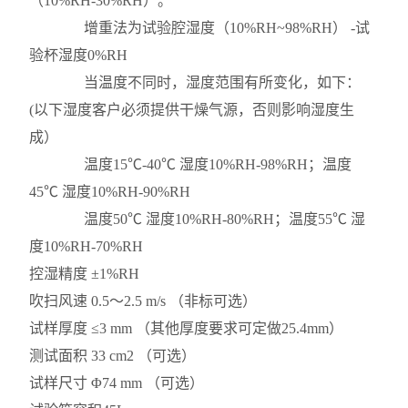
（10%RH-30%RH）。
增重法为试验腔湿度（10%RH~98%RH） -试
验杯湿度0%RH
当温度不同时，湿度范围有所变化，如下：
(以下湿度客户必须提供干燥气源，否则影响湿度生
成）
温度15℃-40℃ 湿度10%RH-98%RH；温度
45℃ 湿度10%RH-90%RH
温度50℃ 湿度10%RH-80%RH；温度55℃ 湿
度10%RH-70%RH
控湿精度
±1%RH
吹扫风速
0.5～2.5 m/s （非标可选）
试样厚度
≤3 mm （其他厚度要求可定做25.4mm）
测试面积
33 cm2 （可选）
试样尺寸
Φ74 mm （可选）