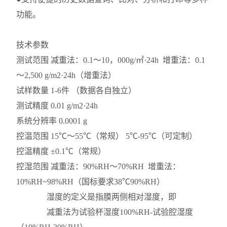
功能。
技术参数
测试范围
减重法：0.1～10，000g/㎡·24h 增重法：0.1
～2,500 g/m2·24h（增重法）
试样数量
1-6件 （数据各自独立）
测试精度
0.01 g/m2·24h
系统分辨率
0.0001 g
控温范围
15℃～55℃（常规） 5℃-95℃（可定制）
控温精度
±0.1℃（常规）
控湿范围
减重法：90%RH～70%RH 增重法：
10%RH~98%RH（国标要求38℃90%RH）
湿度的定义是指膜两侧相对湿度，即
减重法为试验杯湿度100%RH-试验腔湿度