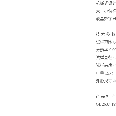
机械式设
大、小试
液晶数字
技 术 参 数
试样范围 0
分辨率 0.0
试样直径 ≤
试样高度 ≤
重量 15kg
外形尺寸 40
产 品 标 准
GB2637-1