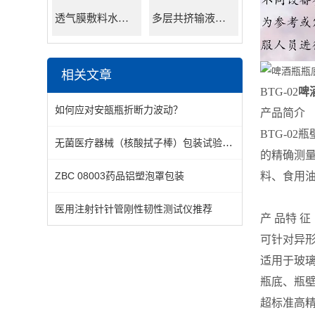
透气膜敷料水蒸透过率测试仪
多层共挤输液用膜氮气透过率测试仪
相关文章
BTG-02
啤
如何应对安瓿瓶折断力波动？
产品简介
BTG-0
无菌医疗器械（核酸拭子棒）包装试验方法--剥离
的精确测
ZBC 08003药品铝塑泡罩包装
料、食用
医用注射针针管刚性韧性测试仪推荐
产 品特 征
可针对异
适用于玻
瓶底、瓶
超标准高