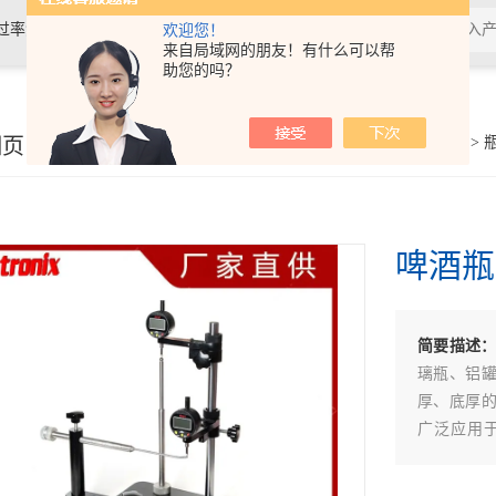
过率测试仪,接骨螺钉性能测试仪，导
欢迎您！
来自局域网的朋友！有什么可以帮
助您的吗？
验仪，包装耐压试验仪，电子拉力
细页
你的位置：
首页
>
产品展示
>
啤酒瓶
简要描述
璃瓶、铝
厚、底厚
广泛应用
料、酒类生