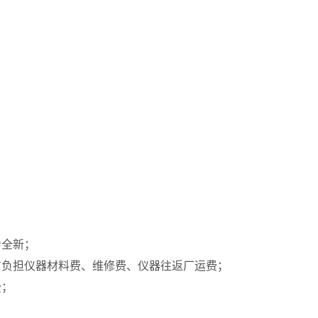
为全新；
方负担仪器材料费、维修费、仪器往返厂运费；
费；
；