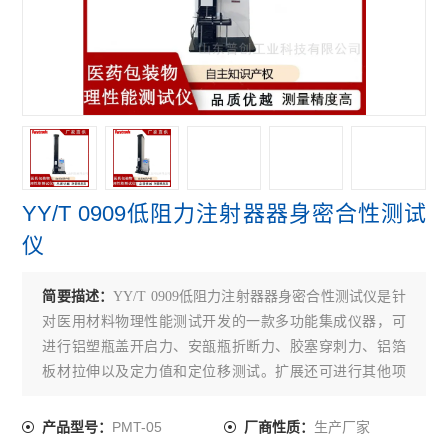
折断力测试仪
铝箔针孔度测试仪
拉伸强度测试仪
医药包装测试仪
铝塑组合盖开启力测试仪
YY/T 0909低阻力注射器器身密合性测试
胶塞穿刺力测试仪
仪
耐破强度测试仪
简要描述：
YY/T 0909低阻力注射器器身密合性测试仪是针
轴偏差（圆跳动）测试仪
对医用材料物理性能测试开发的一款多功能集成仪器，可
进行铝塑瓶盖开启力、安瓿瓶折断力、胶塞穿刺力、铝箔
医药包装撕拉力测试仪
板材拉伸以及定力值和定位移测试。扩展还可进行其他项
目测试。
安瓿瓶折断力测试仪
PMT-05
生产厂家
产品型号：
厂商性质：
偏光应力仪