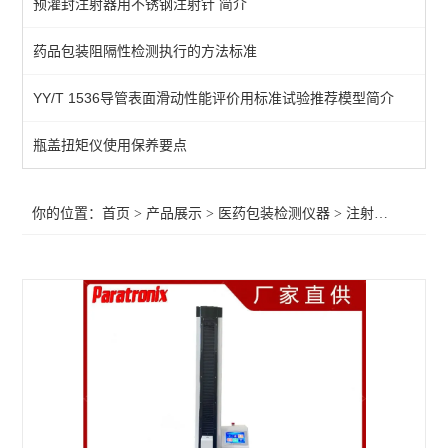
预灌封注射器用不锈钢注射针 简介
染色仪
药品包装阻隔性检测执行的方法标准
抗压性测试仪
YY/T 1536导管表面滑动性能评价用标准试验推荐模型简介
鲁尔接头
注射器检测仪
瓶盖扭矩仪使用保养要点
预灌封泄漏试验仪
你的位置：
首页
>
产品展示
>
医药包装检测仪器
>
注射器检测仪
>
滑动性能检测仪
针管测试仪
玻璃瓶耐内压力试验机
预灌封器身密合性测试仪
恒温恒湿箱