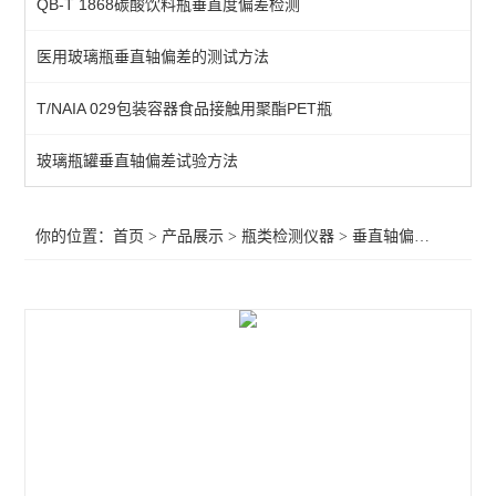
QB-T 1868碳酸饮料瓶垂直度偏差检测
应力仪
医用玻璃瓶垂直轴偏差的测试方法
玻璃瓶抗冲击试验仪
T/NAIA 029包装容器食品接触用聚酯PET瓶
瓶跌落试验机
瓶盖扭矩仪
玻璃瓶罐垂直轴偏差试验方法
垂直轴偏差测试仪
你的位置：
首页
>
产品展示
>
瓶类检测仪器
>
垂直轴偏差测试仪
>
圆跳动测试仪
偏光应力试验检验测试仪
玻璃瓶壁底厚度测试仪
查看全部 >>