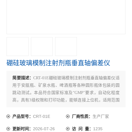
硼硅玻璃模制注射剂瓶垂直轴偏差仪
简要描述：
CRT-01E硼硅玻璃模制注射剂瓶垂直轴偏差仪适
用于安瓿瓶、矿泉水瓶、啤酒瓶等各种圆形瓶体包装的圆
跳动测试。本品符合国家标准及“GMP"要求，自动化程度
高，具有3级权限和打印功能，能够连接上位机，适用范围
广、方便耐用、精度高。是制药、医药包装、食品、日化
等企业和药品检验机构理想检测仪器。
CRT-01E
生产厂家
产品型号：
厂商性质：
2026-07-26
1235
更新时间：
访 问 量：