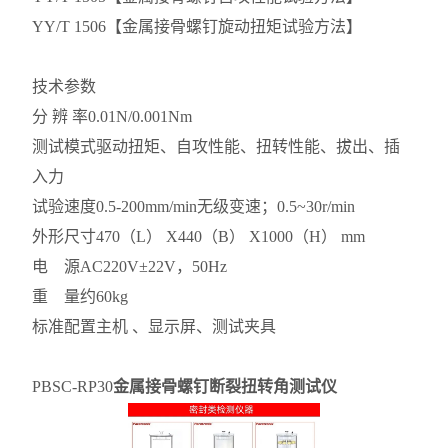
YY/T 1506
【金属接骨螺钉旋动扭矩试验方法】
技术参数
分 辨 率
0.01N/0.001Nm
测试模式
驱动扭矩、自攻性能、扭转性能、拔出、插
入力
试验速度
0.5-200mm/min无级变速；0.5~30r/min
外形尺寸
470（L） X440（B） X1000（H） mm
电 源
AC220V±22V，50Hz
重 量
约60kg
标准配置
主机 、显示屏、测试夹具
PBSC-RP30
金属接骨螺钉断裂扭转角测试仪