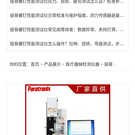
接骨螺钉性能测试仪拉力、扭矩、疲劳测试怎么设？标准参数一文说清
牙科种植体动态疲劳试验
接骨螺钉性能测试仪日常校准与维护指南，测力传感器是最容易出问题的部件
球囊导管爆破压力测试仪
接骨螺钉性能测试仪常见故障排查：数据异常、夹持打滑、传感器漂移，逐条解决
摩擦力测试仪
织物静电衰减性测试仪
接骨螺钉性能测试仪怎么操作？拉伸、扭转、弯曲测试，步骤一次讲清
导管导丝摩擦试验机
你的位置：
首页
>
产品展示
>
医疗器械检测仪器
>
接骨螺钉性能测试仪
牙种植体抗紧固扭矩测试仪
接骨板试验机
导管摩擦滑动性能测试仪器
疲劳试验机
气体交换压力差测试仪