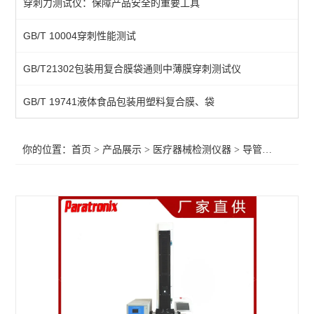
穿刺力测试仪：保障产品安全的重要工具
牙科种植体动态疲劳试验
GB/T 10004穿刺性能测试
球囊导管爆破压力测试仪
GB/T21302包装用复合膜袋通则中薄膜穿刺测试仪
摩擦力测试仪
织物静电衰减性测试仪
GB/T 19741液体食品包装用塑料复合膜、袋
导管导丝摩擦试验机
你的位置：
首页
>
产品展示
>
医疗器械检测仪器
>
导管导丝摩擦试验机
牙种植体抗紧固扭矩测试仪
接骨板试验机
导管摩擦滑动性能测试仪器
疲劳试验机
气体交换压力差测试仪