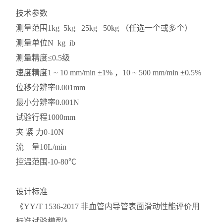
技术参数
测量范围
1kg 5kg 25kg 50kg （任选一个或多个）
测量单位
N kg ib
测量精度
≤0.5级
速度精度
1 ~ 10 mm/min ±1% ，10 ~ 500 mm/min ±0.5%
位移分辨率
0.001mm
最小分辨率
0.001N
试验行程
1000mm
夹 紧 力
0-10N
流 量
10L/min
控温范围
-10-80℃
设计标准
《YY/T 1536-2017 非血管内导管表面滑动性能评价用
标准试验模型》