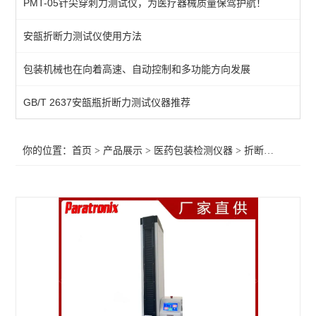
PMT-05针尖穿刺力测试仪，为医疗器械质量保驾护航！
染色仪
安瓿折断力测试仪使用方法
抗压性测试仪
包装机械也在向着高速、自动控制和多功能方向发展
鲁尔接头
注射器检测仪
GB/T 2637安瓿瓶折断力测试仪器推荐
预灌封泄漏试验仪
你的位置：
首页
>
产品展示
>
医药包装检测仪器
>
折断力测试仪
>
滑动性能检测仪
针管测试仪
玻璃瓶耐内压力试验机
预灌封器身密合性测试仪
恒温恒湿箱