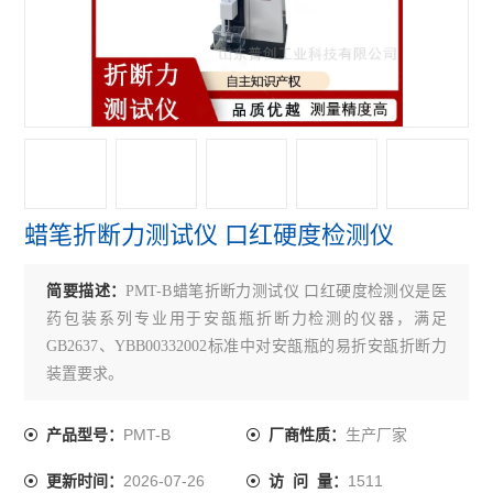
折断力测试仪
铝箔针孔度测试仪
拉伸强度测试仪
医药包装测试仪
铝塑组合盖开启力测试仪
蜡笔折断力测试仪 口红硬度检测仪
胶塞穿刺力测试仪
简要描述：
PMT-B蜡笔折断力测试仪 口红硬度检测仪是医
耐破强度测试仪
药包装系列专业用于安瓿瓶折断力检测的仪器，满足
轴偏差（圆跳动）测试仪
GB2637、YBB00332002标准中对安瓿瓶的易折安瓿折断力
装置要求。
医药包装撕拉力测试仪
PMT-B
生产厂家
产品型号：
厂商性质：
安瓿瓶折断力测试仪
2026-07-26
1511
更新时间：
访 问 量：
偏光应力仪