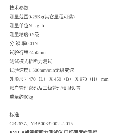
技术参数
测量范围
0-25Kg(其它量程可选)
测量单位
N kg ib
测量精度
0.5级
分 辨 率
0.01N
试验行程
≤450mm
测试模式
折断力测试
试验速度
1-500mm/min无级变速
外形尺寸
470（L） X 450（B） X 970（H） mm
账户管理
密码及三级管理权限设置
重
量
约60kg
标准
GB2637、YBB00332002 –2015
PMT-B
蜡笔折断力测试仪 口红硬度检测仪