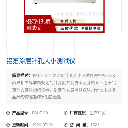
折断力测试仪
铝箔针孔度测试仪
拉伸强度测试仪
医药包装测试仪
铝塑组合盖开启力测试仪
铝箔涂层针孔大小测试仪
胶塞穿刺力测试仪
简要描述：
PAHT-30铝箔涂层针孔大小测试仪是根据GB及
耐破强度测试仪
药典相关标准所规定的针孔度检测方案设计的专业用于铝
轴偏差（圆跳动）测试仪
箔针孔度检测的仪器。铝箔针孔度测试仪适用于药用及食
品用包装铝箔的针孔度检测。
医药包装撕拉力测试仪
PAHT-30
生产厂家
产品型号：
厂商性质：
安瓿瓶折断力测试仪
2026-07-26
1521
更新时间：
访 问 量：
偏光应力仪