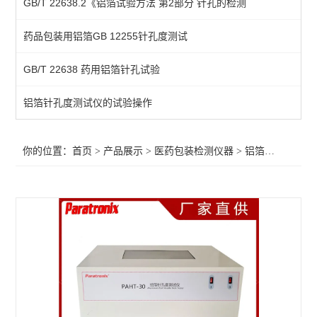
GB/T 22638.2《铝箔试验方法 第2部分 针孔的检测
染色仪
药品包装用铝箔GB 12255针孔度测试
抗压性测试仪
GB/T 22638 药用铝箔针孔试验
鲁尔接头
注射器检测仪
铝箔针孔度测试仪的试验操作
预灌封泄漏试验仪
你的位置：
首页
>
产品展示
>
医药包装检测仪器
>
铝箔针孔度测试仪
滑动性能检测仪
针管测试仪
玻璃瓶耐内压力试验机
预灌封器身密合性测试仪
恒温恒湿箱