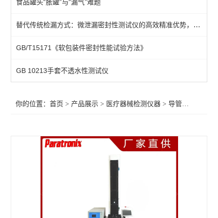
食品罐头“胀罐”与“漏气”难题
牙科种植体动态疲劳试验
替代传统检漏方式：微泄漏密封性测试仪的高效精准优势，助力制造业提升品控效率与产品可靠性
球囊导管爆破压力测试仪
GB/T15171《软包装件密封性能试验方法》
摩擦力测试仪
织物静电衰减性测试仪
GB 10213手套不透水性测试仪
导管导丝摩擦试验机
你的位置：
首页
>
产品展示
>
医疗器械检测仪器
>
导管导丝摩擦试验机
牙种植体抗紧固扭矩测试仪
接骨板试验机
导管摩擦滑动性能测试仪器
疲劳试验机
气体交换压力差测试仪