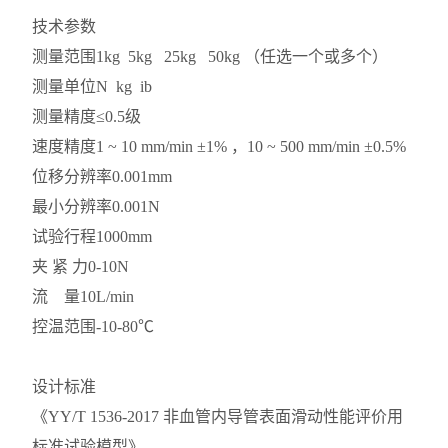
技术参数
测量范围
1kg 5kg 25kg 50kg （任选一个或多个）
测量单位
N kg ib
测量精度
≤0.5级
速度精度
1 ~ 10 mm/min ±1% ，10 ~ 500 mm/min ±0.5%
位移分辨率
0.001mm
最小分辨率
0.001N
试验行程
1000mm
夹 紧 力
0-10N
流 量
10L/min
控温范围
-10-80℃
设计标准
《YY/T 1536-2017 非血管内导管表面滑动性能评价用
标准试验模型》